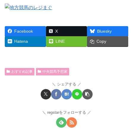
Facebook
X
Bluesky
Hatena
LINE
Copy
おすすめ記事
中央競馬予想家
シェアする
regstarをフォローする