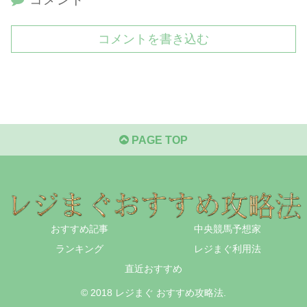
コメントを書き込む
PAGE TOP
おすすめ記事
中央競馬予想家
ランキング
レジまぐ利用法
直近おすすめ
© 2018 レジまぐ おすすめ攻略法.