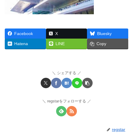
Facebook
X
Bluesky
Hatena
LINE
Copy
シェアする
regstarをフォローする
regstar