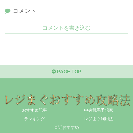
コメント
コメントを書き込む
PAGE TOP
おすすめ記事
中央競馬予想家
ランキング
レジまぐ利用法
直近おすすめ